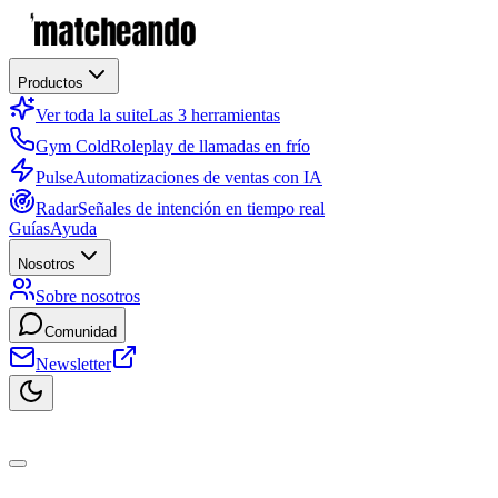
Productos
Ver toda la suite
Las 3 herramientas
Gym Cold
Roleplay de llamadas en frío
Pulse
Automatizaciones de ventas con IA
Radar
Señales de intención en tiempo real
Guías
Ayuda
Nosotros
Sobre nosotros
Comunidad
Newsletter
es